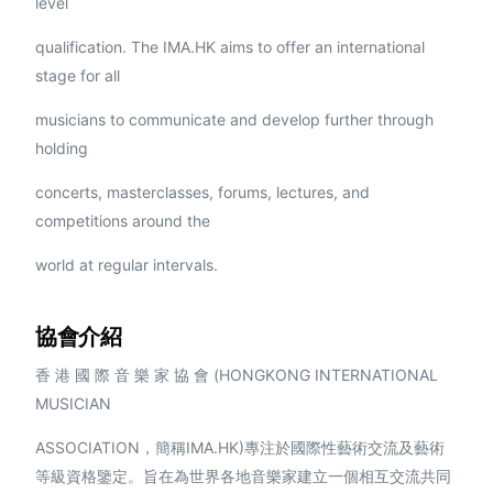
level
qualification. The IMA.HK aims to offer an international
stage for all
musicians to communicate and develop further through
holding
concerts, masterclasses, forums, lectures, and
competitions around the
world at regular intervals.
協會介紹
香 港 國 際 音 樂 家 協 會 (HONGKONG INTERNATIONAL
MUSICIAN
ASSOCIATION，簡稱IMA.HK)專注於國際性藝術交流及藝術
等級資格鑒定。旨在為世界各地音樂家建立一個相互交流共同