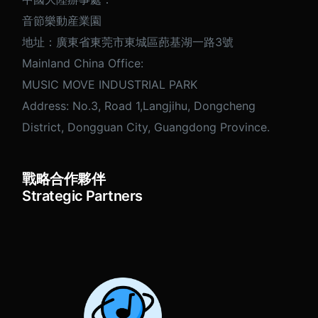
音節樂動産業園
地址：廣東省東莞市東城區蓢基湖一路3號
Mainland China Office:
MUSIC MOVE INDUSTRIAL PARK
Address: No.3, Road 1,Langjihu, Dongcheng
District, Dongguan City, Guangdong Province.
戰略合作夥伴
Strategic Partners