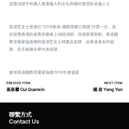
該獎項授予外國人推廣義大利文化和國外聲望的卓越人士
葉潔芝女士曾擔任“2019香港-國際聲樂公開賽”評委一任，並
於頒獎典禮的嘉賓音樂會上傾情演唱，現場掌聲雷動。香港國
際音樂家協會贈與葉潔芝女士聘書及奖牌，由香港著名作曲
家、音乐家陳永華代表頒發。
參加香港國際音樂家協會2019年會盛宴
PREVIOS ITEM
NEXT ITEM
崔泉馨 Cui Quanxin
楊 岩 Yang Yan
聯繫方式
Contact Us