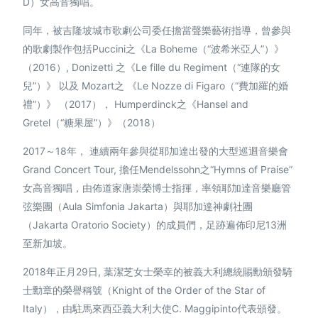
D）女高音獨唱。
同年，被吉隆坡城市歌劇公司委任擔當聲樂藝術指導，曾參與
的歌劇製作包括Puccini之《La Boheme（“波希米亞人”）》
（2016）, Donizetti 之《Le fille du Regiment（“連隊的女
兒”）》 以及 Mozart之 《Le Nozze di Figaro（“費加羅的婚
禮”）》 （2017）， Humperdinck之《Hansel and
Gretel（“糖果屋”）》（2018）
2017～18年， 連續兩年參與從耶加達出發的大型巡迴音樂會
Grand Concert Tour, 擔任Mendelssohn之“Hymns of Praise”
女高音獨唱，由佈道家唐崇榮博士指揮，率領耶加達音樂廳管
弦樂團（Aula Simfonia Jakarta）與耶加達神劇社團
（Jakarta Oratorio Society）的成員們，足跡遍佈印尼13洲
至新加坡。
2018年正月29日, 葉潔芝女士榮幸的被義大利總統賜勳頒發騎
士勳章的榮譽稱號（Knight of the Order of the Star of
Italy），由駐馬來西亞義大利大使C. Maggipinto代表頒發。