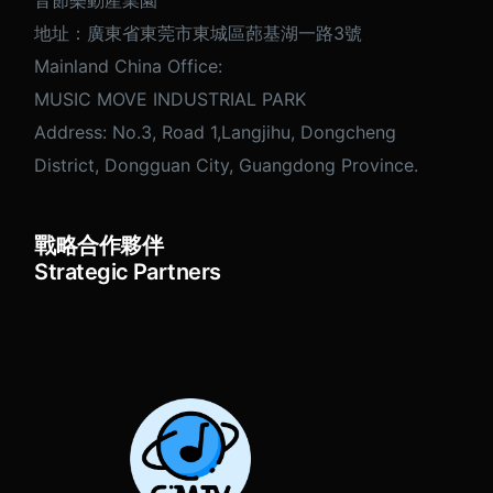
音節樂動産業園
地址：廣東省東莞市東城區蓢基湖一路3號
Mainland China Office:
MUSIC MOVE INDUSTRIAL PARK
Address: No.3, Road 1,Langjihu, Dongcheng
District, Dongguan City, Guangdong Province.
戰略合作夥伴
Strategic Partners