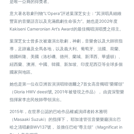
是唯一亞裔的得獎者。
意大著名歌劇刊物”L’Opera”評述葉潔芝女士：“其演唱具細緻
豐富的音樂語言以及充滿戲劇生命張力”。她也是2002年度
Kakiseni Cameronian Art’s Award的最佳獨唱演唱獎之得主。
葉潔芝女士曾多次被邀演出歌劇，神劇，音樂會以及大師班指
導，足跡遍及全馬各地，以及義大利、葡萄牙、法國、荷蘭、
德國科隆、美國（洛杉磯、德州、蘭城、新澤西、華盛頓）、
紐西蘭、澳洲、中國、韓國、新加坡、印度尼西亞等全球多個
國家與地區。
她也是第一位在亞洲首演演唱韓德爾之7首女高音獨唱“榮耀頌”
简体中文
（Gloria HWV deest號, 2001年被發現之作品）， 由資深聖樂
指揮家李忠民牧師帶領演出。
2015年，在世界公認的巴哈作品權威演繹者鈴木雅明
（Masaaki Suzuki）的指揮下， 耶加達管弦音樂樂廳演出巴
哈之清唱劇BWV137號， 並擔任巴哈“尊主頌”（Magnificat in