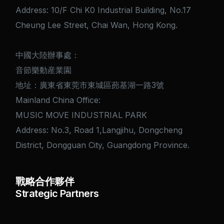
Address: 10/F Chi K0 Industrial Building, No.17
Cheung Lee Street, Chai Wan, Hong Kong.
中國大陸辦事處：
音節樂動産業園
地址：廣東省東莞市東城區蓢基湖一路3號
Mainland China Office:
MUSIC MOVE INDUSTRIAL PARK
Address: No.3, Road 1,Langjihu, Dongcheng
District, Dongguan City, Guangdong Province.
戰略合作夥伴
Strategic Partners