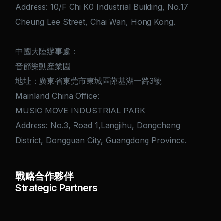
Address: 10/F Chi K0 Industrial Building, No.17
Cheung Lee Street, Chai Wan, Hong Kong.
中國大陸辦事處：
音節樂動産業園
地址：廣東省東莞市東城區蓢基湖一路3號
Mainland China Office:
MUSIC MOVE INDUSTRIAL PARK
Address: No.3, Road 1,Langjihu, Dongcheng
District, Dongguan City, Guangdong Province.
戰略合作夥伴
Strategic Partners