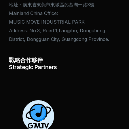
地址：廣東省東莞市東城區蓢基湖一路3號
Mainland China Office:
MUSIC MOVE INDUSTRIAL PARK
Address: No.3, Road 1,Langjihu, Dongcheng
District, Dongguan City, Guangdong Province.
戰略合作夥伴
Strategic Partners