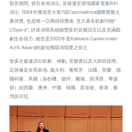
留意期間, 曾在各地演出, 並被邀至當地國家電臺RAI
演出. 1994年獲得意大第7屆Cascinalirica國際聲樂大
賽得獎, 也是唯一亞裔得得獎者. 意大著名歌劇刊物”
L’Opera”, 評述演唱具細緻豐富的音樂語言以及充滿戲
劇生命張力. 她也是2002年度Kakiseni Cameronian
Art’s Award的最佳獨唱演唱獎之得主.
曾多次被邀演出歌劇，神劇, 音樂會以及大師班指導,
足跡遍及全馬各地, 義大利、葡萄牙、法國、荷蘭、德
國科隆、美國（洛杉磯、德州、蘭城、新澤西、華盛
頓）紐西蘭、澳洲、中國、韓國、星加玻、香港，臺
灣及印尼.