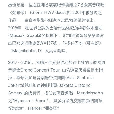
她也是第一位在亞洲首演演唱韓德爾之7首女高音獨唱
《榮耀頌》 (Gloria HWV deest號, 2001年被發現之
作品) ， 由資深聖樂指揮家李忠民牧師帶領演出。
2015年，在世界公認的巴哈作品權威演繹者鈴木雅明
(Masaaki Suzuki)的指揮下， 耶加達管弦音樂樂廳演
出巴哈之清唱劇BWV137號， 並擔任巴哈《尊主頌》
（Magnificat in D）女高音獨唱。
2017～2019， 連續三年參與從耶加達出發的大型巡迴
音樂會Grand Concert Tour, 由佈道家唐崇榮博士指
揮，率領耶加達音樂廳管弦樂團(Aula Simfonia
Jakarta)與耶加達神劇社團(Jakarta Oratorio
Society)的成員們，擔任女高音獨唱：Mendelssohn
之“Hymns of Praise”， 貝多芬第九交響曲第四樂章
“歡樂頌”，Handel “彌賽亞”.