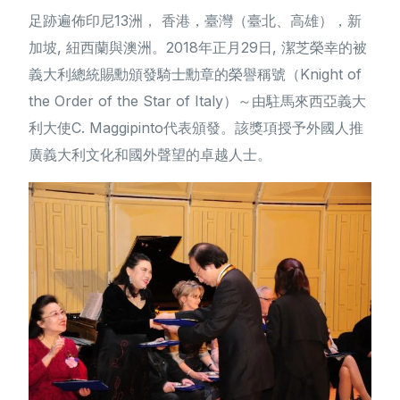
足跡遍佈印尼13洲， 香港，臺灣（臺北、高雄），新
加坡, 紐西蘭與澳洲。2018年正月29日, 潔芝榮幸的被
義大利總統賜勳頒發騎士勳章的榮譽稱號（Knight of
the Order of the Star of Italy）～由駐馬來西亞義大
利大使C. Maggipinto代表頒發。該獎項授予外國人推
廣義大利文化和國外聲望的卓越人士。