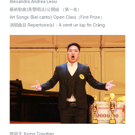
Alexandra Andrea Lesiu
藝術歌曲(美聲唱法)公開組 （第一名）
Art Songs (Bel canto) Open Class（First Prize）
演唱曲目 Repertoire(s)：A venit un lup fin Crâng
熊同天 Xiong Tongtian