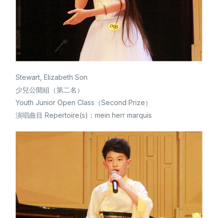
Stewart, Elizabeth Son
少兒公開組（第二名）
Youth Junior Open Class（Second Prize）
演唱曲目 Repertoire(s)：mein herr marquis