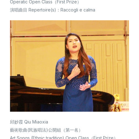
Operatic Open Class（First Prize）
演唱曲目 Repertoire(s)：Raccogli e calma
繁體中文
邱妙霞 Qiu Miaoxia
藝術歌曲(民族唱法)公開組（第一名）
Art Songs (Ethnic tradition) Open Class（First Prize）