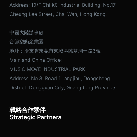
Address: 10/F Chi K0 Industrial Building, No.17
Cheung Lee Street, Chai Wan, Hong Kong.
中國大陸辦事處：
音節樂動産業園
地址：廣東省東莞市東城區蓢基湖一路3號
Mainland China Office:
MUSIC MOVE INDUSTRIAL PARK
Address: No.3, Road 1,Langjihu, Dongcheng
District, Dongguan City, Guangdong Province.
戰略合作夥伴
Strategic Partners