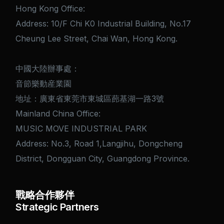
Hong Kong Office:
Address: 10/F Chi K0 Industrial Building, No.17
Cheung Lee Street, Chai Wan, Hong Kong.
中國大陸辦事處：
音節樂動産業園
地址：廣東省東莞市東城區蓢基湖一路3號
Mainland China Office:
MUSIC MOVE INDUSTRIAL PARK
Address: No.3, Road 1,Langjihu, Dongcheng
District, Dongguan City, Guangdong Province.
戰略合作夥伴
Strategic Partners