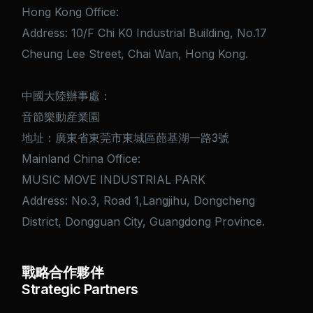
Hong Kong Office:
Address: 10/F Chi K0 Industrial Building, No.17
Cheung Lee Street, Chai Wan, Hong Kong.
中國大陸辦事處：
音節樂動産業園
地址：廣東省東莞市東城區蓢基湖一路3號
Mainland China Office:
MUSIC MOVE INDUSTRIAL PARK
Address: No.3, Road 1,Langjihu, Dongcheng
District, Dongguan City, Guangdong Province.
戰略合作夥伴
Strategic Partners