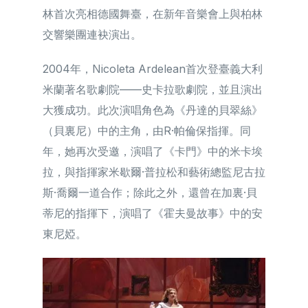
林首次亮相德國舞臺，在新年音樂會上與柏林
交響樂團連袂演出。
2004年，Nicoleta Ardelean首次登臺義大利
米蘭著名歌劇院——史卡拉歌劇院，並且演出
大獲成功。此次演唱角色為《丹達的貝翠絲》
（貝裏尼）中的主角，由R·帕倫保指揮。同
年，她再次受邀，演唱了《卡門》中的米卡埃
拉，與指揮家米歇爾·普拉松和藝術總監尼古拉
斯·喬爾一道合作；除此之外，還曾在加裏·貝
蒂尼的指揮下，演唱了《霍夫曼故事》中的安
東尼婭。