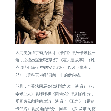
因完美演繹了喬治·比才《卡門》裏米卡埃拉一
角，之後她還受聘演唱了《霍夫曼故事》（雅
克·奧芬巴赫）中的安東尼婭，以及《非洲女
郎》（賈科莫·梅耶貝爾）中的伊內絲。
並且，也受法國馬賽歌劇院之邀，演唱了《波
希米亞人》裏咪咪和《圖蘭朵》裏劉的部分，
受圖盧茲戲院的邀請，演唱了《丑角》（雷翁
卡伐洛）裏妮達的部分。同年，尼科萊塔·阿德