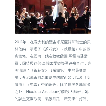
2011年，在意大利的聖吉米尼亞諾和瑞士的貝
林佐納，演唱了《茶花女》（威爾第）中的薇
奧蕾塔。在國內，她在故鄉薩圖·馬雷備受讚
賞，因曾與迪努·裏帕蒂愛樂樂團連袂合作，完
美演繹了《茶花女》（威爾第）中的薇奧蕾
塔，多尼澤蒂同名歌劇中的露西婭，以及《安
魂曲》（弗雷）中的角色。除了世界各地演出
之外，Nicoleta Ardelean仍開設大師班，她
的課堂充滿歡笑、氣氛活躍，廣受學生好評。