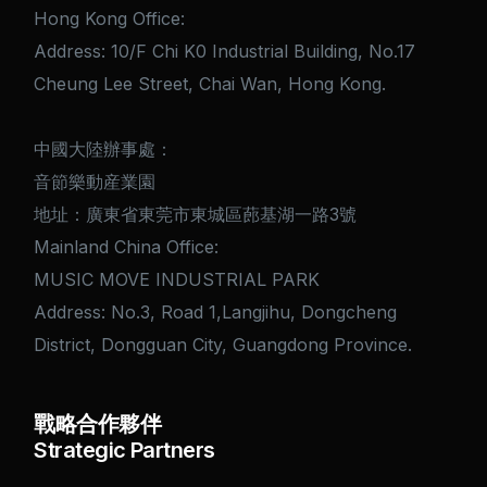
Hong Kong Office:
Address: 10/F Chi K0 Industrial Building, No.17
Cheung Lee Street, Chai Wan, Hong Kong.
中國大陸辦事處：
音節樂動産業園
地址：廣東省東莞市東城區蓢基湖一路3號
Mainland China Office:
MUSIC MOVE INDUSTRIAL PARK
Address: No.3, Road 1,Langjihu, Dongcheng
District, Dongguan City, Guangdong Province.
戰略合作夥伴
Strategic Partners