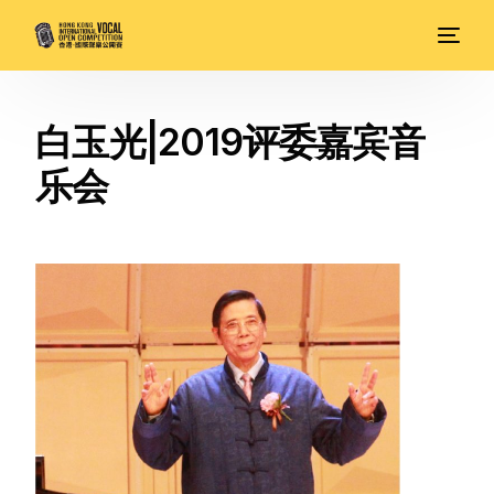
白玉光|2019评委嘉宾音
乐会