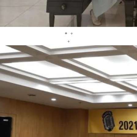
✦ +
+