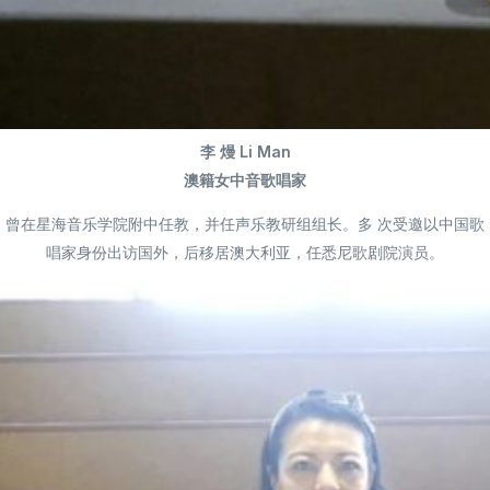
李 熳 Li Man
澳籍女中音歌唱家
曾在星海音乐学院附中任教，并任声乐教研组组长。多 次受邀以中国歌
唱家身份出访国外，后移居澳大利亚，任悉尼歌剧院演员。