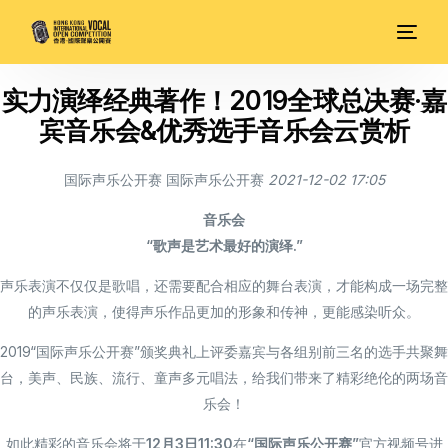
实力演绎经典著作！2019全球总决赛·嘉
宾音乐会&优秀选手音乐会云赏析
国际声乐公开赛
国际声乐公开赛
2021-12-02 17:05
音乐会
“歌声是艺术最好的演绎.”
声乐表演不仅仅是歌唱，还需要配合相应的舞台表演，才能构成一场完整
的声乐表演，使得声乐作品更加的形象和传神，更能感染听众。
2019“国际声乐公开赛”颁奖典礼上评委嘉宾与各组别前三名的选手共聚舞
台，美声、民族、流行、童声多元唱法，
给我们带来了精彩绝伦的两场音
乐会！
如此精彩的音乐会将于
12月3日11:30
在
“国际声乐公开赛”
官方视频号进