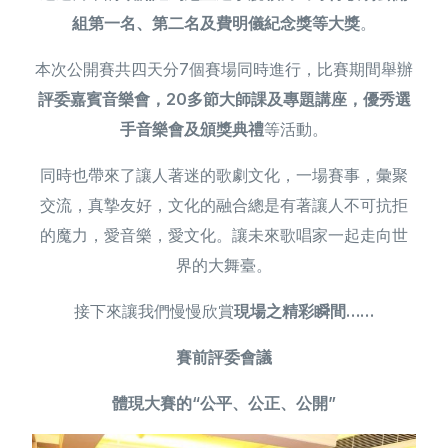
組第一名、第二名及費明儀紀念獎等大獎
。
本次公開賽共四天分7個賽場同時進行，比賽期間舉辦
評委嘉賓音樂會，20多節大師課及專題講座，優秀選
手音樂會及頒獎典禮
等活動。
同時也帶來了讓人著迷的歌劇文化，一場賽事，彙聚
交流，真摯友好，文化的融合總是有著讓人不可抗拒
的魔力，愛音樂，愛文化。讓未來歌唱家一起走向世
界的大舞臺。
接下來讓我們慢慢欣賞
現場之精彩瞬間……
賽前評委會議
體現大賽的“公平、公正、公開”