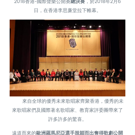
2018香港-國際聲樂公開賽
總決賽
，於2018年2月6
日，在香港李思廉堂拉下帷幕。
简体中文
來自全球的優秀未來歌唱家齊聚香港，優秀的未
來歌唱家們及國際著名歌唱家、教育家評委團帶來了
許多許多的驚喜。
遠道而來的
歐洲羅馬尼亞選手脫穎而出奪得歌劇公開