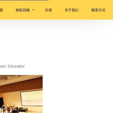
置
精彩回顾
乐谱
关于我们
聯系方式
大师课
评委嘉宾音乐会
优秀选手音乐会
颁奖典礼
sic Educator