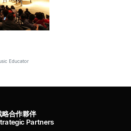
sic Educator
戰略合作夥伴
trategic Partners